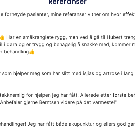
Referanser
lige fornøyde pasienter, mine referanser vitner om hvor effek
 Har en småkranglete rygg, men ved å gå til Hubert trenge
l i døra og er trygg og behagelig å snakke med, kommer med
er behandling👍
 som hjelper meg som har slitt med isjias og artrose i lang
akknemlig for hjelpen jeg har fått. Allerede etter første b
. Anbefaler gjerne Berntsen videre på det varmeste!"
behandlinger! Jeg har fått både akupunktur og ellers god 