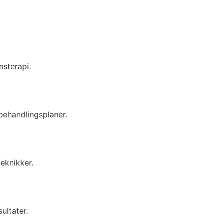
nsterapi.
behandlingsplaner.
eknikker.
ultater.