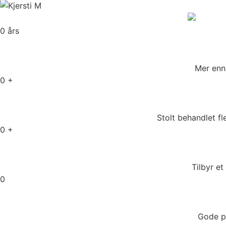
0
års
Mer enn 
0
+
Stolt behandlet f
0
+
Tilbyr e
0
Gode pa