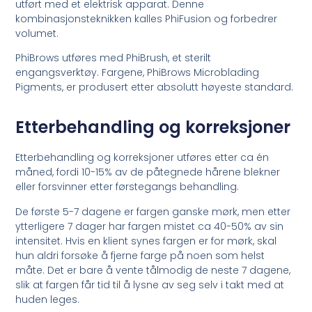
utført med et elektrisk apparat. Denne
kombinasjonsteknikken kalles PhiFusion og forbedrer
volumet.
PhiBrows utføres med PhiBrush, et sterilt
engangsverktøy. Fargene, PhiBrows Microblading
Pigments, er produsert etter absolutt høyeste standard.
Etterbehandling og korreksjoner
Etterbehandling og korreksjoner utføres etter ca én
måned, fordi 10-15% av de påtegnede hårene blekner
eller forsvinner etter førstegangs behandling.
De første 5-7 dagene er fargen ganske mørk, men etter
ytterligere 7 dager har fargen mistet ca 40-50% av sin
intensitet. Hvis en klient synes fargen er for mørk, skal
hun aldri forsøke å fjerne farge på noen som helst
måte. Det er bare å vente tålmodig de neste 7 dagene,
slik at fargen får tid til å lysne av seg selv i takt med at
huden leges.