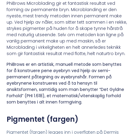
PhiBrows Microblading gir et fantastisk resultat ved
forming av permanente bryn. Microblanding er den
nyeste, mest trendy metoden innen permanent make
up. Ved hjelp av nåler, som sitter tett sammen i en rekke,
strykes pigmenter på huden for å skape tynne hårstrå
med naturlig utseende. Selv om metoden kan ligne på
vanlig permanent make up med maskin, så er
Microblading i virkeligheten en helt annerledes teknikk
som gir fantastisk resultat med flotte, helt naturtro bryn.
PhiBrows er en artistisk, manuell metode som benyttes
for å konstruere pene øyebryn ved hjelp av semi-
permanent påtegning av øyebrynshår. Formen på
øyebrynene konstrueres ved å ta hensyn til
ansiktsformen, samtidig som man benytter “Det Gyldne
Forhold” (PHI 1.618), et matematisk/vitenskaplig forhold
som benyttes i alt innen formgiving.
Pigmentet (fargen)
Pigmentet (fargen) legges inn i overflaten på Dermis