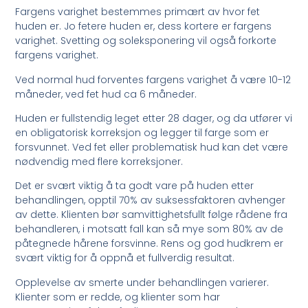
Fargens varighet bestemmes primært av hvor fet
huden er. Jo fetere huden er, dess kortere er fargens
varighet. Svetting og soleksponering vil også forkorte
fargens varighet.
Ved normal hud forventes fargens varighet å være 10-12
måneder, ved fet hud ca 6 måneder.
Huden er fullstendig leget etter 28 dager, og da utfører vi
en obligatorisk korreksjon og legger til farge som er
forsvunnet. Ved fet eller problematisk hud kan det være
nødvendig med flere korreksjoner.
Det er svært viktig å ta godt vare på huden etter
behandlingen, opptil 70% av suksessfaktoren avhenger
av dette. Klienten bør samvittighetsfullt følge rådene fra
behandleren, i motsatt fall kan så mye som 80% av de
påtegnede hårene forsvinne. Rens og god hudkrem er
svært viktig for å oppnå et fullverdig resultat.
Opplevelse av smerte under behandlingen varierer.
Klienter som er redde, og klienter som har