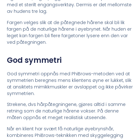
med et sterilt engangsverktøy. Dermis er det mellomste
av hudens tre lag.
Fargen velges slik at de påtegnede hårene skal bli lik
fargen på de naturlige hårene i øyebrynet. Når huden er
leget kan fargen bli flere fargetoner lysere enn den var
ved påtegningen.
God symmetri
God symmetri oppnås med PhiBrows-metoden ved at
symmetrien beregnes mens klientens øyne er lukket, slik
at ansiktets mimikkmuskler er avslappet og ikke påvirker
symmetrien.
Strekene, dvs hårpåtegningene, gjøres alltid i samme
retning som de naturlige hårene vokser. På denne
måten oppnås et meget realistisk utseende.
Når en klient har svært få naturlige øyebrynshår,
kombineres PhiBrows-teknikken med skyggelegging